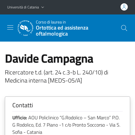
Vai al contenuto principale
Vai al menu di navigazione
Università di Catania
Corso di laurea in
Ortottica ed assistenza
oftalmologica
Davide Campagna
Ricercatore t.d. (art. 24 c.3-b L. 240/10) di
Medicina interna [MEDS-05/A]
Contatti
Ufficio:
AOU Policlinico “G.Rodolico – San Marco” P.O.
G Rodolico, Ed. 7 Piano -1 c/o Pronto Soccorso - Via S.
Sofia - Catania