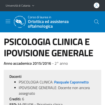
Vai al contenuto principale
Vai al menu di navigazione
Università di Catania
Corso di laurea in
Ortottica ed assistenza
oftalmologica
PSICOLOGIA CLINICA E
IPOVISIONE GENERALE
Anno accademico 2015/2016
- 2° anno
Docenti
PSICOLOGIA CLINICA:
Pasquale Caponnetto
IPOVISIONE GENERALE: Docente non ancora
assegnato
Crediti:
6
SSD:
M-PSI/08 - Psicologia clinica