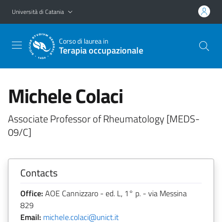
Vai al contenuto principale
Vai al menu di navigazione
Università di Catania
Corso di laurea in
Terapia occupazionale
Michele Colaci
Associate Professor of Rheumatology [MEDS-
09/C]
Contacts
Office:
AOE Cannizzaro - ed. L, 1° p. - via Messina
829
Email:
michele.colaci@unict.it