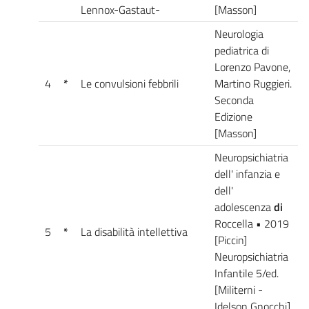
Lennox-Gastaut-
[Masson]
Neurologia
pediatrica di
Lorenzo Pavone,
4
*
Le convulsioni febbrili
Martino Ruggieri.
Seconda
Edizione
[Masson]
Neuropsichiatria
dell' infanzia e
dell'
adolescenza
di
Roccella • 2019
5
*
La disabilità intellettiva
[Piccin]
Neuropsichiatria
Infantile 5/ed.
[Militerni -
Idelson Gnocchi]