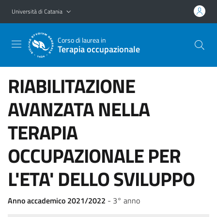
Vai al contenuto principale
Vai al menu di navigazione
Università di Catania
Corso di laurea in
Terapia occupazionale
RIABILITAZIONE
AVANZATA NELLA
TERAPIA
OCCUPAZIONALE PER
L'ETA' DELLO SVILUPPO
Anno accademico 2021/2022
- 3° anno