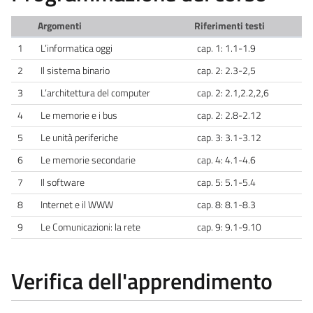
Argomenti
Riferimenti testi
1
L’informatica oggi
cap. 1: 1.1-1.9
2
Il sistema binario
cap. 2: 2.3-2,5
3
L’architettura del computer
cap. 2: 2.1,2.2,2,6
4
Le memorie e i bus
cap. 2: 2.8-2.12
5
Le unità periferiche
cap. 3: 3.1-3.12
6
Le memorie secondarie
cap. 4: 4.1-4.6
7
Il software
cap. 5: 5.1-5.4
8
Internet e il WWW
cap. 8: 8.1-8.3
9
Le Comunicazioni: la rete
cap. 9: 9.1-9.10
Verifica dell'apprendimento