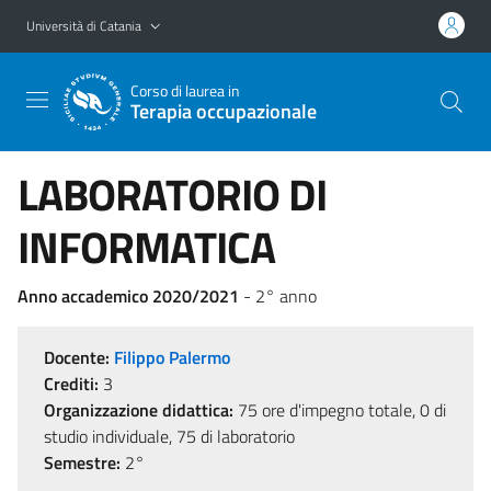
Vai al contenuto principale
Vai al menu di navigazione
Università di Catania
Corso di laurea in
Terapia occupazionale
LABORATORIO DI
INFORMATICA
Anno accademico 2020/2021
- 2° anno
Docente:
Filippo Palermo
Crediti:
3
Organizzazione didattica:
75 ore d'impegno totale, 0 di
studio individuale, 75 di laboratorio
Semestre:
2°