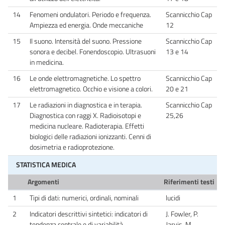
14
Fenomeni ondulatori. Periodo e frequenza.
Scannicchio Cap
Ampiezza ed energia. Onde meccaniche
12
15
Il suono. Intensità del suono. Pressione
Scannicchio Cap
sonora e decibel. Fonendoscopio. Ultrasuoni
13 e 14
in medicina.
16
Le onde elettromagnetiche. Lo spettro
Scannicchio Cap
elettromagnetico. Occhio e visione a colori.
20 e 21
17
Le radiazioni in diagnostica e in terapia.
Scannicchio Cap
Diagnostica con raggi X. Radioisotopi e
25,26
medicina nucleare. Radioterapia. Effetti
biologici delle radiazioni ionizzanti. Cenni di
dosimetria e radioprotezione.
STATISTICA MEDICA
Argomenti
Riferimenti testi
1
Tipi di dati: numerici, ordinali, nominali
lucidi
2
Indicatori descrittivi sintetici: indicatori di
J. Fowler, P.
tendenza centrale e di variabilità
Jarvis, M.