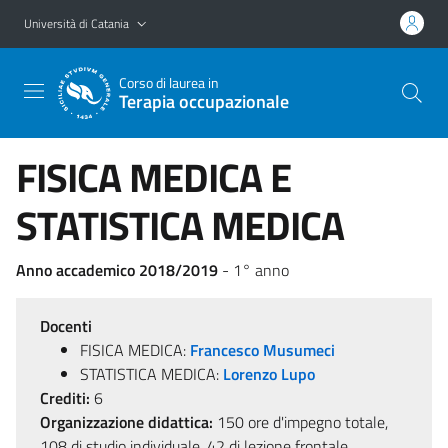
Vai al contenuto principale
Vai al menu di navigazione
Università di Catania
Corso di laurea in
Terapia occupazionale
FISICA MEDICA E
STATISTICA MEDICA
Anno accademico 2018/2019
- 1° anno
Docenti
FISICA MEDICA:
Francesco Musumeci
STATISTICA MEDICA:
Lorenzo Lupo
Crediti:
6
Organizzazione didattica:
150 ore d'impegno totale,
108 di studio individuale, 42 di lezione frontale