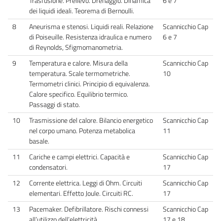
Trasfusione. Prelievo. Drenaggio. Dinamica
6 e 7
dei liquidi ideali. Teorema di Bernoulli.
8
Aneurisma e stenosi. Liquidi reali. Relazione
Scannicchio Cap
di Poiseuille. Resistenza idraulica e numero
6 e 7
di Reynolds, Sfigmomanometria.
9
Temperatura e calore. Misura della
Scannicchio Cap
temperatura. Scale termometriche.
10
Termometri clinici. Principio di equivalenza.
Calore specifico. Equilibrio termico.
Passaggi di stato.
10
Trasmissione del calore. Bilancio energetico
Scannicchio Cap
nel corpo umano. Potenza metabolica
11
basale.
11
Cariche e campi elettrici. Capacità e
Scannicchio Cap
condensatori.
17
12
Corrente elettrica. Leggi di Ohm. Circuiti
Scannicchio Cap
elementari. Effetto Joule. Circuiti RC.
17
13
Pacemaker. Defibrillatore. Rischi connessi
Scannicchio Cap
all’utilizzo dell’elettricità.
17 e 18