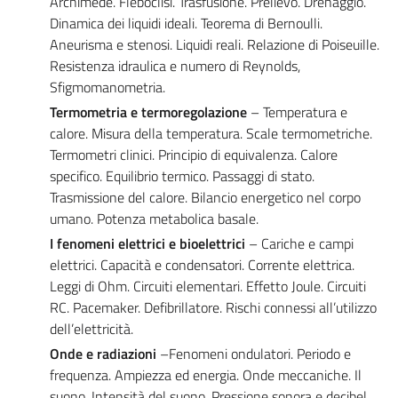
Archimede. Fleboclisi. Trasfusione. Prelievo. Drenaggio.
Dinamica dei liquidi ideali. Teorema di Bernoulli.
Aneurisma e stenosi. Liquidi reali. Relazione di Poiseuille.
Resistenza idraulica e numero di Reynolds,
Sfigmomanometria.
Termometria e termoregolazione
– Temperatura e
calore. Misura della temperatura. Scale termometriche.
Termometri clinici. Principio di equivalenza. Calore
specifico. Equilibrio termico. Passaggi di stato.
Trasmissione del calore. Bilancio energetico nel corpo
umano. Potenza metabolica basale.
I fenomeni elettrici e bioelettrici
– Cariche e campi
elettrici. Capacità e condensatori. Corrente elettrica.
Leggi di Ohm. Circuiti elementari. Effetto Joule. Circuiti
RC. Pacemaker. Defibrillatore. Rischi connessi all’utilizzo
dell’elettricità.
Onde e radiazioni
–Fenomeni ondulatori. Periodo e
frequenza. Ampiezza ed energia. Onde meccaniche. Il
suono. Intensità del suono. Pressione sonora e decibel.