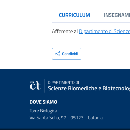
CURRICULUM
INSEGNAM
Afferente al
Dipartimento di Scienz
Condividi
DIPARTIMENTO DI
Scienze Biomediche e Biotecnolo
DOVE SIAMO
Torre Biologica
Via Santa Sofia, 97 - 95123 - Catania