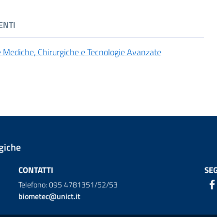
ENTI
e Mediche, Chirurgiche e Tecnologie Avanzate
giche
CONTATTI
SEG
Telefono: 095 4781351/52/53
biometec@unict.it