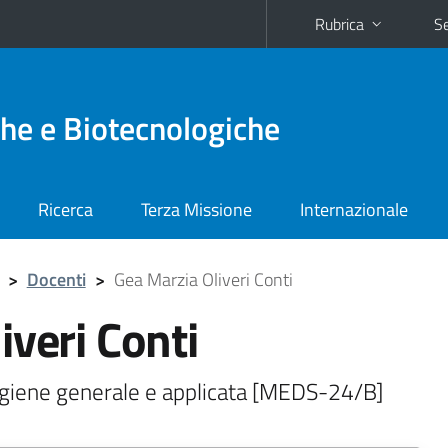
Rubrica
Se
he e Biotecnologiche
Ricerca
Terza Missione
Internazionale
>
Docenti
>
Gea Marzia Oliveri Conti
iveri Conti
Igiene generale e applicata [MEDS-24/B]