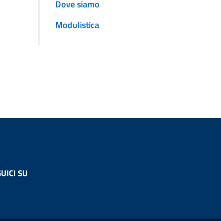
Dove siamo
Modulistica
UICI SU