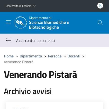
Vai al contenuto principale
Vai al menu di navigazione
Università di Catania
Dipartimento di
Scienze Biomediche e
Biotecnologiche
Vai ai contenuti correlati
Home
>
Dipartimento
>
Persone
>
Docenti
>
Venerando Pistarà
Venerando Pistarà
Archivio avvisi