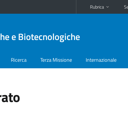
Rubrica
Se
he e Biotecnologiche
Ricerca
Terza Missione
Internazionale
rato