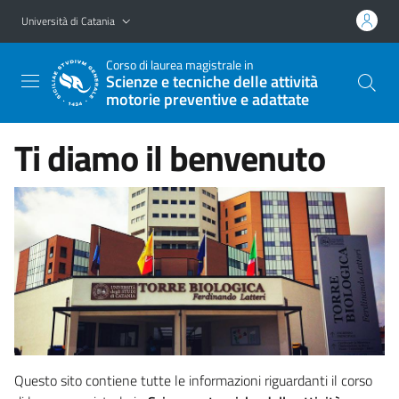
Vai al contenuto principale
Vai al menu di navigazione
Università di Catania
Corso di laurea magistrale in
Scienze e tecniche delle attività
motorie preventive e adattate
Ti diamo il benvenuto
Questo sito contiene tutte le informazioni riguardanti il corso