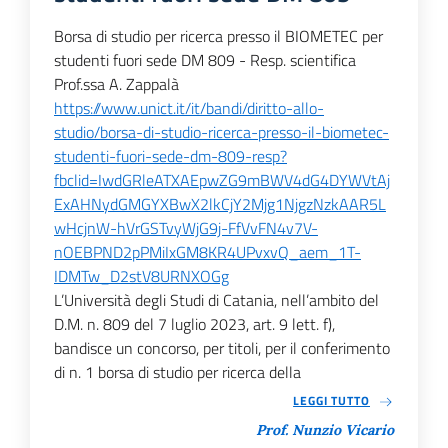
Borsa di studio per ricerca presso il BIOMETEC per
studenti fuori sede DM 809 - Resp. scientifica
Prof.ssa A. Zappalà
https://www.unict.it/it/bandi/diritto-allo-
studio/borsa-di-studio-ricerca-presso-il-biometec-
studenti-fuori-sede-dm-809-resp?
fbclid=IwdGRleATXAEpwZG9mBWV4dG4DYWVtAj
ExAHNydGMGYXBwX2lkCjY2Mjg1NjgzNzkAAR5L
wHcjnW-hVrGSTvyWjG9j-FfVvFN4v7V-
nOEBPND2pPMiIxGM8KR4UPvxvQ_aem_1T-
IDMTw_D2stV8URNXOGg
L’Università degli Studi di Catania, nell’ambito del
D.M. n. 809 del 7 luglio 2023, art. 9 lett. f),
bandisce un concorso, per titoli, per il conferimento
di n. 1 borsa di studio per ricerca della
LEGGI TUTTO
Prof. Nunzio Vicario