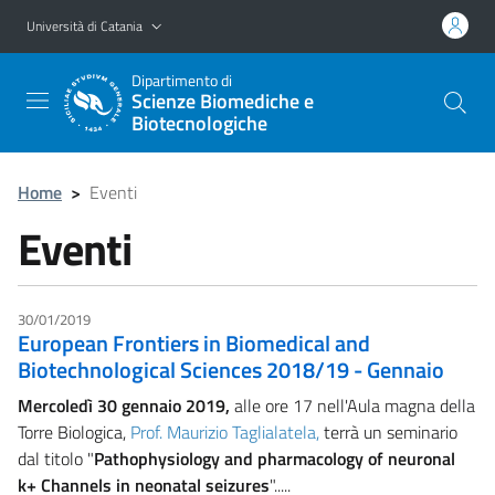
Vai al contenuto principale
Vai al menu di navigazione
Università di Catania
Dipartimento di
Scienze Biomediche e
Biotecnologiche
Home
>
Eventi
Eventi
30/01/2019
European Frontiers in Biomedical and
Biotechnological Sciences 2018/19 - Gennaio
Mercoledì 30 gennaio 2019,
alle ore 17 nell'Aula magna della
Torre Biologica,
Prof. Maurizio Taglialatela,
terrà un seminario
dal titolo "
Pathophysiology and pharmacology of neuronal
k+ Channels in neonatal seizures
".....