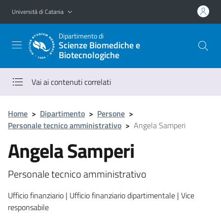
Vai al contenuto principale
Vai al menu di navigazione
Università di Catania
Dipartimento di
Scienze Biomediche e
Biotecnologiche
Vai ai contenuti correlati
Home
>
Dipartimento
>
Persone
>
Personale tecnico amministrativo
>
Angela Samperi
Angela Samperi
Personale tecnico amministrativo
Ufficio finanziario | Ufficio finanziario dipartimentale | Vice
responsabile