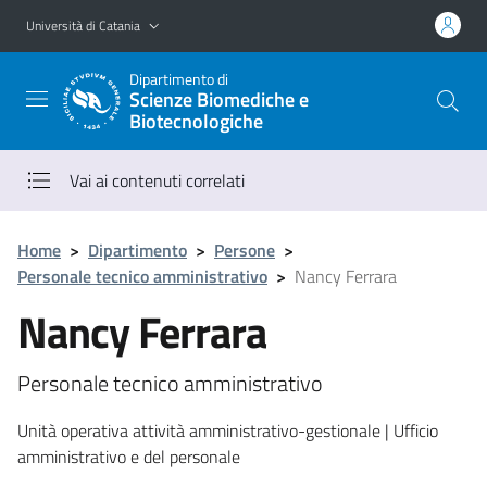
Vai al contenuto principale
Vai al menu di navigazione
Università di Catania
Dipartimento di
Scienze Biomediche e
Biotecnologiche
Vai ai contenuti correlati
Home
>
Dipartimento
>
Persone
>
Personale tecnico amministrativo
>
Nancy Ferrara
Nancy Ferrara
Personale tecnico amministrativo
Unità operativa attività amministrativo-gestionale | Ufficio
amministrativo e del personale