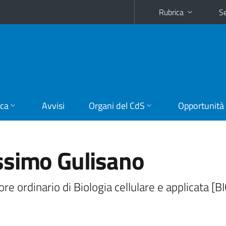
Rubrica
Se
ica
Avvisi
Organi del CdS
Opportunità
simo Gulisano
re ordinario di Biologia cellulare e applicata [B