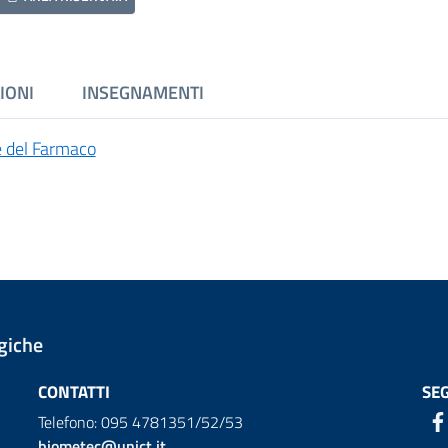
IONI
INSEGNAMENTI
e del Farmaco
giche
CONTATTI
SEG
Telefono: 095 4781351/52/53
biometec@unict.it