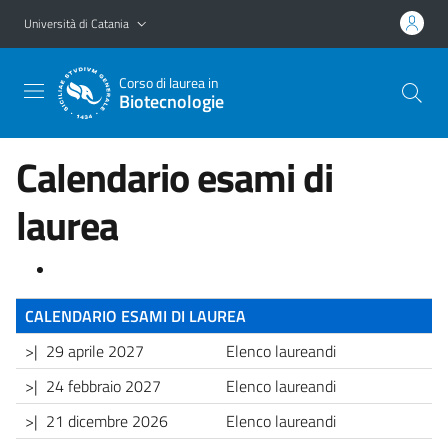
Vai al contenuto principale
Vai al menu di navigazione
Università di Catania
Corso di laurea in
Biotecnologie
Calendario esami di
laurea
CALENDARIO ESAMI DI LAUREA
>| 29 aprile 2027
Elenco laureandi
>| 24 febbraio 2027
Elenco laureandi
>| 21 dicembre 2026
Elenco laureandi