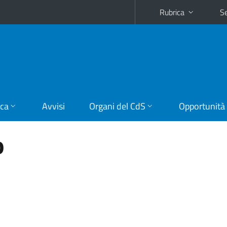
Rubrica
Se
ica
Avvisi
Organi del CdS
Opportunità
o