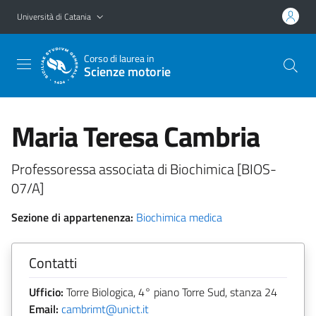
Vai al contenuto principale
Vai al menu di navigazione
Università di Catania
Corso di laurea in
Scienze motorie
Maria Teresa Cambria
Professoressa associata di Biochimica [BIOS-
07/A]
Sezione di appartenenza:
Biochimica medica
Contatti
Ufficio:
Torre Biologica, 4° piano Torre Sud, stanza 24
Email:
cambrimt@unict.it