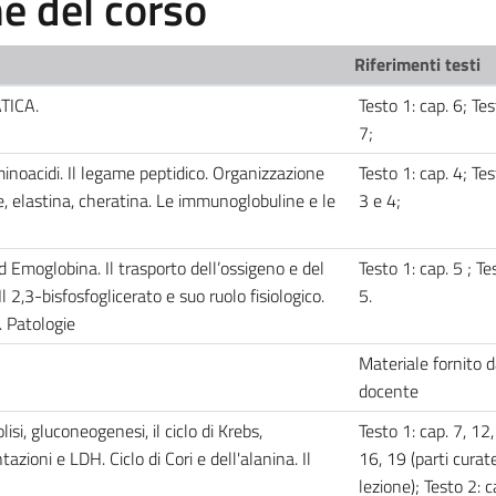
 del corso
Riferimenti testi
TICA.
Testo 1: cap. 6; Tes
7;
noacidi. Il legame peptidico. Organizzazione
Testo 1: cap. 4; Tes
e, elastina, cheratina. Le immunoglobuline e le
3 e 4;
d Emoglobina. Il trasporto dell’ossigeno e del
Testo 1: cap. 5 ; Te
Il 2,3-bisfosfoglicerato e suo ruolo fisiologico.
5.
 Patologie
Materiale fornito d
docente
, gluconeogenesi, il ciclo di Krebs,
Testo 1: cap. 7, 12,
azioni e LDH. Ciclo di Cori e dell'alanina. Il
16, 19 (parti curat
lezione); Testo 2: c