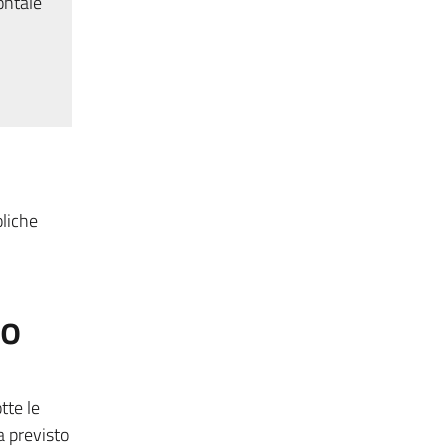
ontale
oliche
to
tte le
a previsto