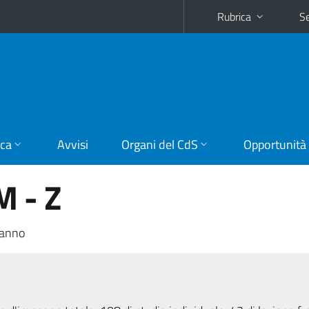
Rubrica
Se
ica
Avvisi
Organi del CdS
Opportunità
 - Z
 anno