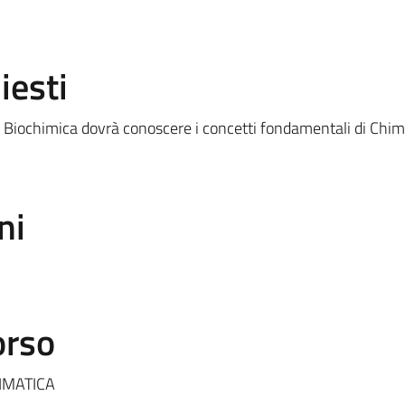
iesti
i Biochimica dovrà conoscere i concetti fondamentali di Chim
ni
orso
ZIMATICA