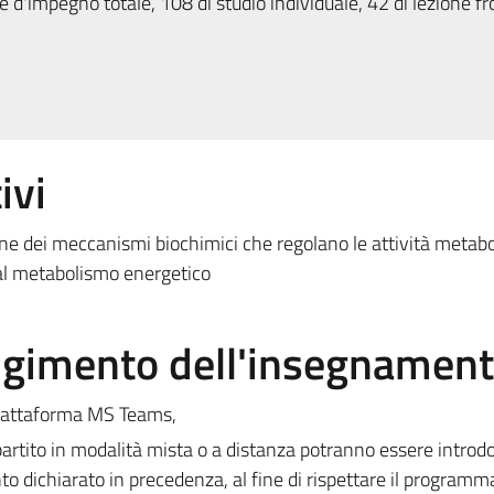
 d'impegno totale, 108 di studio individuale, 42 di lezione fr
ivi
ione dei meccanismi biochimici che regolano le attività metab
o al metabolismo energetico
olgimento dell'insegnamen
 piattaforma MS Teams,
rtito in modalità mista o a distanza potranno essere introdo
to dichiarato in precedenza, al fine di rispettare il programm