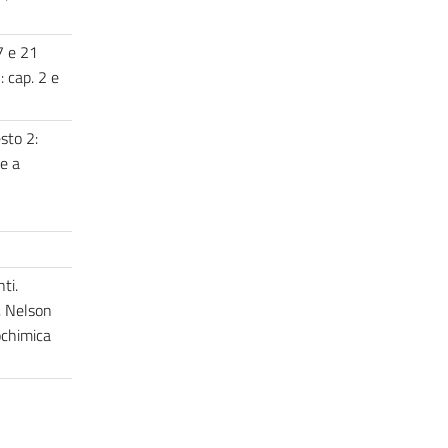
7 e 21
: cap. 2 e
esto 2:
te a
ti.
. Nelson
iochimica