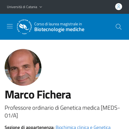
Vai al contenuto principale
Vai al menu di navigazione
Università di Catania
Corso di laurea magistrale in
Biotecnologie mediche
Marco Fichera
Professore ordinario di Genetica medica [MEDS-
01/A]
Sezione di appartenenza:
Biochimica clinica e Genetica