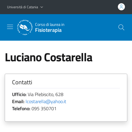
Vai al contenuto principale
Vai al menu di navigazione
Università di Catania
Corso di laurea in
Fisioterapia
Luciano Costarella
Contatti
Ufficio:
Via Plebiscito, 628
Email:
lcostarella@yahoo.it
Telefono:
095 350701