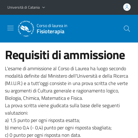
Vai al contenuto principale
Vai al menu di navigazione
Università di Catania
Corso di laurea in
Fisioterapia
Requisiti di ammissione
L'esame di ammissione al Corso di Laurea ha luogo secondo
modalità definite dal Ministero dell'Università e della Ricerca
(M.I.U.R.) e a tutt'oggi consiste in una prova scritta che verte
su argomenti di Cultura generale e ragionamento logico,
Biologia, Chimica, Matematica e Fisica.
La prova scritta viene giudicata sulla base delle seguenti
valutazioni:
a) 1,5 punto per ogni risposta esatta;
b) meno 0,4 (- 0,4) punto per ogni risposta sbagliata;
c) 0 punto per ogni risposta non data.