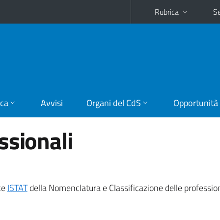
Rubrica
Se
ica
Avvisi
Organi del CdS
Opportunità
ssionali
ice
ISTAT
della Nomenclatura e Classificazione delle profession