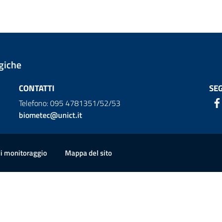
giche
CONTATTI
SEG
Telefono: 095 4781351/52/53
biometec@unict.it
di monitoraggio
Mappa del sito