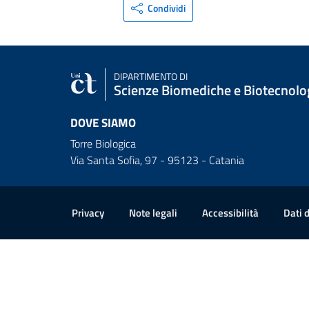
Condividi
DIPARTIMENTO DI
Scienze Biomediche e Biotecnolo
DOVE SIAMO
Torre Biologica
Via Santa Sofia, 97 - 95123 - Catania
Link e informazioni utili
Privacy
Note legali
Accessibilità
Dati 