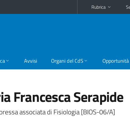
Rubrica
Se
ica
Avvisi
Organi del CdS
Opportunità
ia Francesca Serapide
ressa associata di Fisiologia [BIOS-06/A]