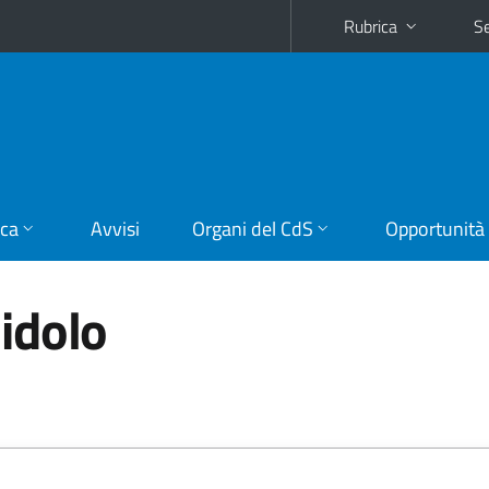
Rubrica
Se
ica
Avvisi
Organi del CdS
Opportunità
idolo