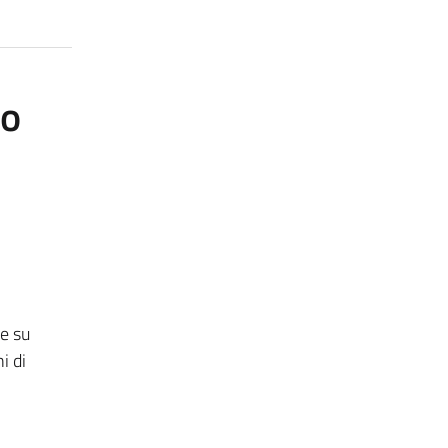
to
e su
i di