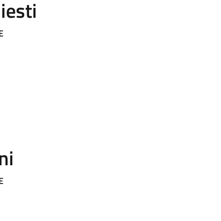
iesti
E
ni
E