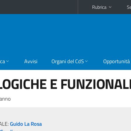
Rubrica
Se
ica
Avvisi
Organi del CdS
Opportunità
OGICHE E FUNZIONAL
 anno
ALE:
Guido La Rosa