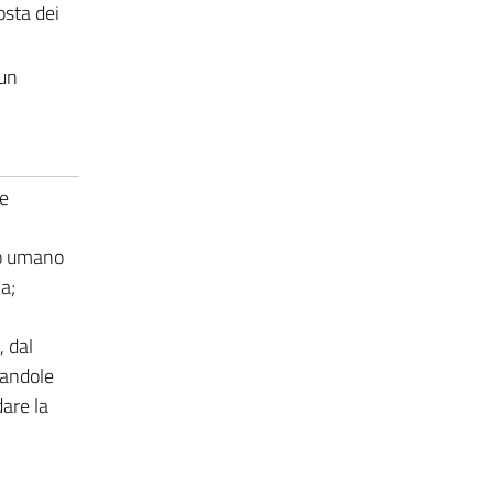
osta dei
 un
 e
po umano
a;
 dal
landole
dare la