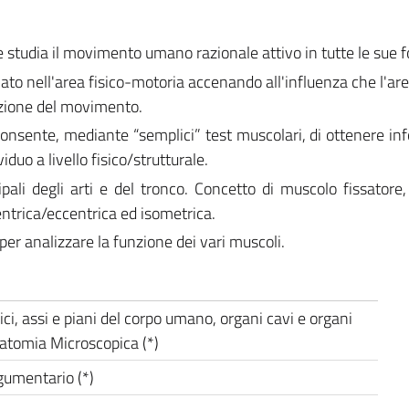
e studia il movimento umano razionale attivo in tutte le sue 
ato nell'area fisico-motoria accenando all'influenza che l'are
azione del movimento.
 consente, mediante “semplici” test muscolari, di ottenere in
viduo a livello fisico/strutturale.
ali degli arti e del tronco. Concetto di muscolo fissatore,
trica/eccentrica ed isometrica.
 per analizzare la funzione dei vari muscoli.
ci, assi e piani del corpo umano, organi cavi e organi
Anatomia Microscopica (*)
gumentario (*)