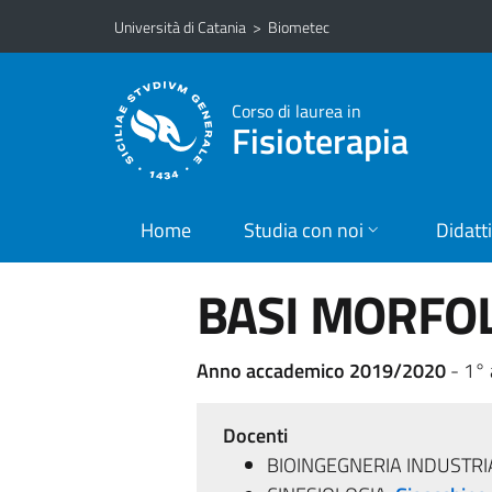
Vai al contenuto principale
Vai al menu di navigazione
Università di Catania
>
Biometec
Corso di laurea in
Fisioterapia
Home
Studia con noi
Didatt
BASI MORFOL
Anno accademico 2019/2020
- 1°
Docenti
BIOINGEGNERIA INDUSTRI