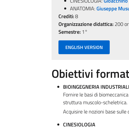
CINESIOLOGIA:
Gioacchino
ANATOMIA:
Giuseppe Mus
Crediti:
8
Organizzazione didattica:
200 ore
Semestre:
1°
ENGLISH VERSION
Obiettivi format
BIOINGEGNERIA INDUSTRIAL
Fornire le basi di biomeccanica
struttura muscolo-scheletrica.
Acquisire le nozioni base sulle c
CINESIOLOGIA