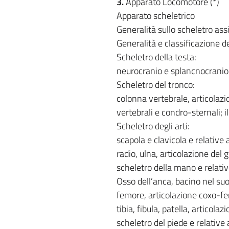
3.
Apparato Locomotore (*)
Apparato scheletrico
Generalità sullo scheletro ass
Generalità e classificazione del
Scheletro della testa:
neurocranio e splancnocranio
Scheletro del tronco:
colonna vertebrale, articolazio
vertebrali e condro-sternali; i
Scheletro degli arti:
scapola e clavicola e relative
radio, ulna, articolazione del 
scheletro della mano e relative
Osso dell’anca, bacino nel su
femore, articolazione coxo-f
tibia, fibula, patella, articola
scheletro del piede e relative 