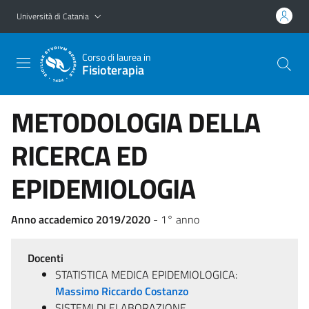
Vai al contenuto principale
Vai al menu di navigazione
Università di Catania
Corso di laurea in
Fisioterapia
METODOLOGIA DELLA
RICERCA ED
EPIDEMIOLOGIA
Anno accademico 2019/2020
- 1° anno
Docenti
STATISTICA MEDICA EPIDEMIOLOGICA:
Massimo Riccardo Costanzo
SISTEMI DI ELABORAZIONE