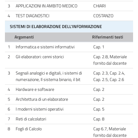
3
APPLICAZIONI IN AMBITO MEDICO
CHIARI
4
TEST DIAGNOSTICI
COSTANZO
SISTEMI DI ELABORAZIONE DELL'INFORMAZIONE
Argomenti
Riferimenti testi
1
Informatica e sistemi informativi
Cap. 1
2
Gli elaboratori: cenni storici
Cap. 2.8, Materiale
fornito dal docente
3
Segnali analogici e digitali, i sistemi di
Cap. 2.3, Cap. 2.4,
numerazione, Il sistema binario, il bit
Cap. 2.5, Cap. 2.6
4
Hardware e software
Cap. 2
5
Architettura di un elaboratore
Cap. 2
6
I moderni sistemi operativi
Cap. 5
7
Reti di calcolatori
Cap. 8
8
Fogli di Calcolo
Cap 6.7, Materiale
fornito dal docente