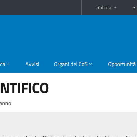
Rubrica
Se
ica
Avvisi
Organi del CdS
Opportunità
ENTIFICO
 anno