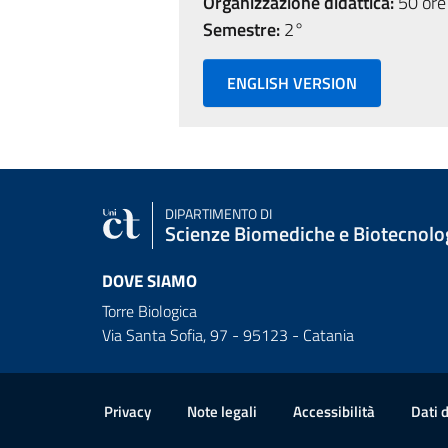
Organizzazione didattica:
50 ore 
Semestre:
2°
ENGLISH VERSION
DIPARTIMENTO DI
Scienze Biomediche e Biotecnolo
DOVE SIAMO
Torre Biologica
Via Santa Sofia, 97 - 95123 - Catania
Link e informazioni utili
Privacy
Note legali
Accessibilità
Dati 