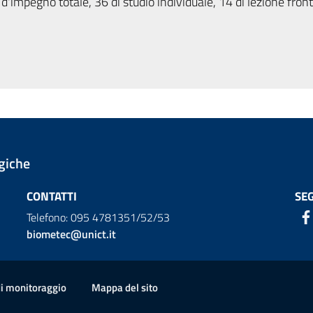
d'impegno totale, 36 di studio individuale, 14 di lezione fron
giche
CONTATTI
SEG
Telefono: 095 4781351/52/53
biometec@unict.it
di monitoraggio
Mappa del sito