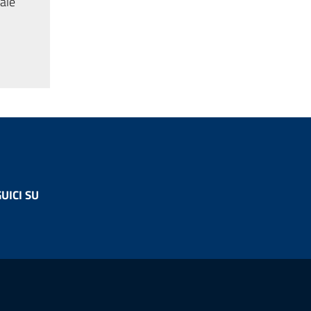
tale
UICI SU