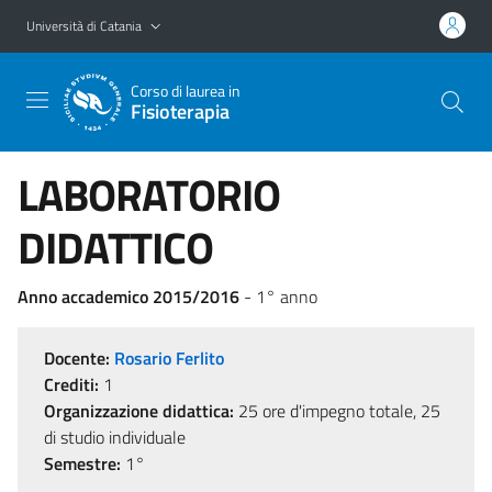
Vai al contenuto principale
Vai al menu di navigazione
Università di Catania
Corso di laurea in
Fisioterapia
LABORATORIO
DIDATTICO
Anno accademico 2015/2016
- 1° anno
Docente:
Rosario Ferlito
Crediti:
1
Organizzazione didattica:
25 ore d'impegno totale, 25
di studio individuale
Semestre:
1°