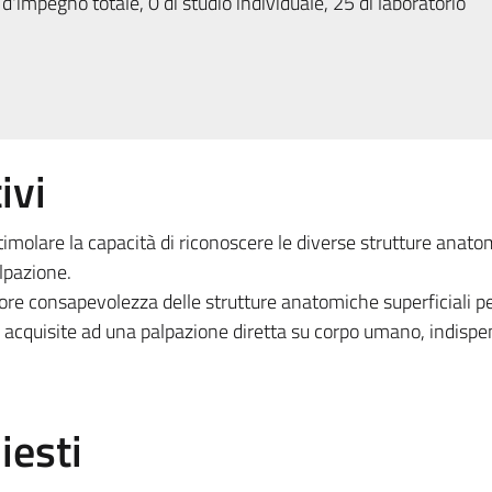
d'impegno totale, 0 di studio individuale, 25 di laboratorio
ivi
stimolare la capacità di riconoscere le diverse strutture anat
lpazione.
ore consapevolezza delle strutture anatomiche superficiali 
 acquisite ad una palpazione diretta su corpo umano, indispe
iesti