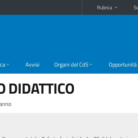
Rubrica
Se
ica
Avvisi
Organi del CdS
Opportunità
 DIDATTICO
 anno