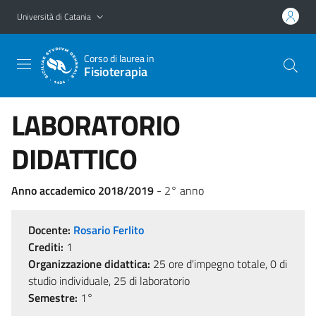
Vai al contenuto principale
Vai al menu di navigazione
Università di Catania
Corso di laurea in
Fisioterapia
LABORATORIO
DIDATTICO
Anno accademico 2018/2019
- 2° anno
Docente:
Rosario Ferlito
Crediti:
1
Organizzazione didattica:
25 ore d'impegno totale, 0 di
studio individuale, 25 di laboratorio
Semestre:
1°