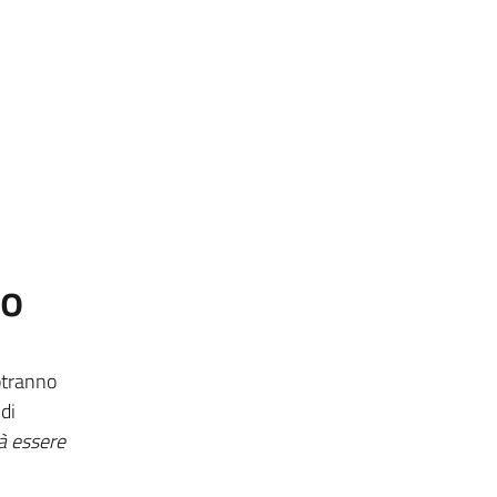
to
otranno
di
à essere