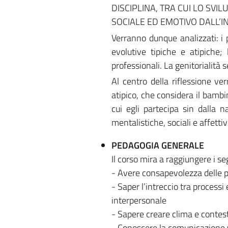
DISCIPLINA, TRA CUI LO SVI
SOCIALE ED EMOTIVO DALL’I
Verranno dunque analizzati: i pr
evolutive tipiche e atipiche;
professionali. La genitorialità s
Al centro della riflessione ve
atipico, che considera il bambin
cui egli partecipa sin dalla 
mentalistiche, sociali e affettiv
PEDAGOGIA GENERALE
Il corso mira a raggiungere i se
- Avere consapevolezza delle p
- Saper l’intreccio tra process
interpersonale
- Sapere creare clima e contesti
- Conoscere la comunicazione ve