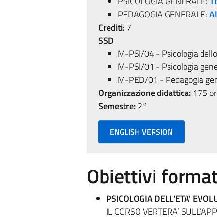
PSICOLOGIA GENERALE:
Ti
PEDAGOGIA GENERALE:
Al
Crediti:
7
SSD
M-PSI/04 - Psicologia dello
M-PSI/01 - Psicologia gene
M-PED/01 - Pedagogia gene
Organizzazione didattica:
175 ore
Semestre:
2°
ENGLISH VERSION
Obiettivi format
PSICOLOGIA DELL'ETA' EVOL
IL CORSO VERTERA’ SULL’A