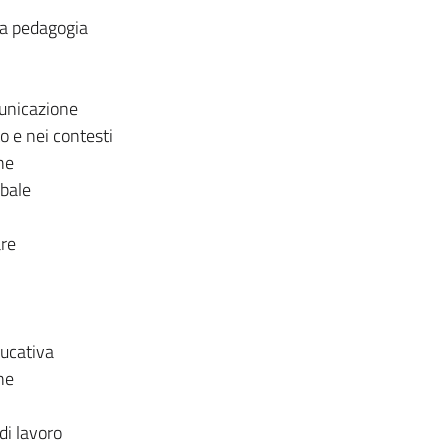
lla pedagogia
municazione
 e nei contesti
ne
rbale
are
ucativa
ne
di lavoro