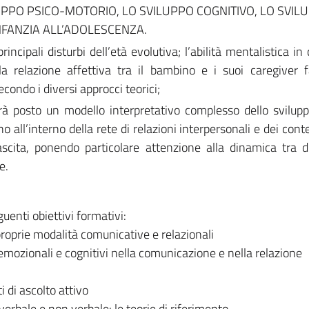
LUPPO PSICO-MOTORIO, LO SVILUPPO COGNITIVO, LO SVIL
NFANZIA ALL’ADOLESCENZA.
incipali disturbi dell’età evolutiva; l’abilità mentalistica in
 la relazione affettiva tra il bambino e i suoi caregiver f
econdo i diversi approcci teorici;
rrà posto un modello interpretativo complesso dello svilupp
o all’interno della rete di relazioni interpersonali e dei conte
nascita, ponendo particolare attenzione alla dinamica tra 
e.
guenti obiettivi formativi:
roprie modalità comunicative e relazionali
i emozionali e cognitivi nella comunicazione e nella relazione
 di ascolto attivo
rbale e non verbale: le teorie di riferimento