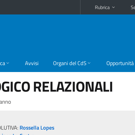
Rubrica
Se
ica
Avvisi
Organi del CdS
Opportunità
OGICO RELAZIONALI
 anno
OLUTIVA:
Rossella Lopes