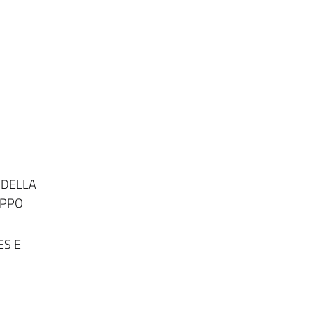
 DELLA
UPPO
ES E