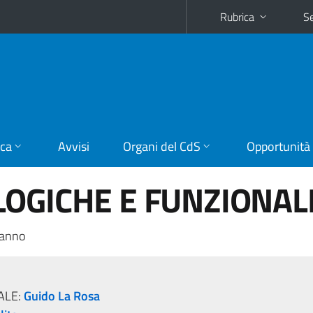
Rubrica
Se
ica
Avvisi
Organi del CdS
Opportunità
OGICHE E FUNZIONAL
 anno
ALE:
Guido La Rosa