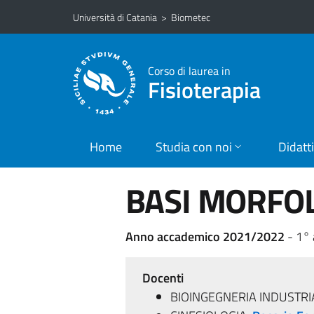
Vai al contenuto principale
Vai al menu di navigazione
Università di Catania
>
Biometec
Corso di laurea in
Fisioterapia
Home
Studia con noi
Didatt
BASI MORFOL
Anno accademico 2021/2022
- 1°
Docenti
BIOINGEGNERIA INDUSTRI