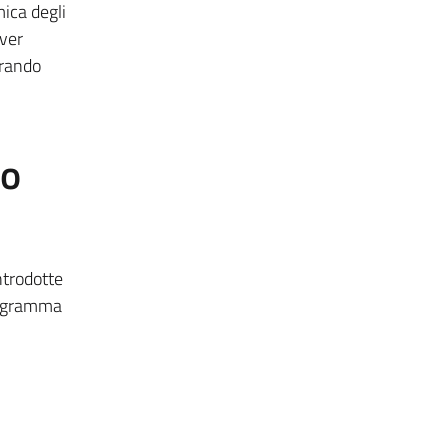
mica degli
aver
trando
to
ntrodotte
programma