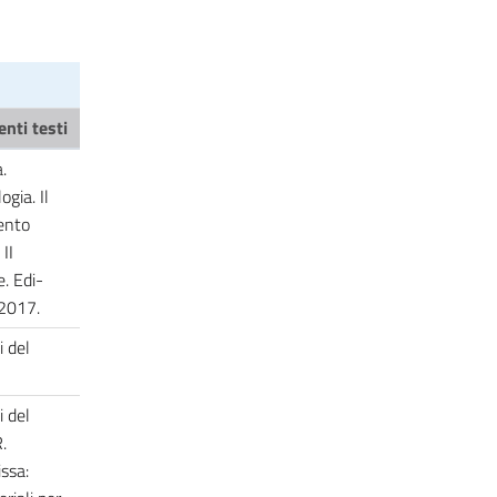
enti testi
a.
ogia. Il
ento
II
e. Edi-
2017.
 del
 del
.
issa: