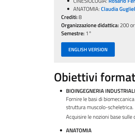
CINESIOLOGIA:
Rosario Fer
ANATOMIA:
Claudia Guglie
Crediti:
8
Organizzazione didattica:
200 ore
Semestre:
1°
ENGLISH VERSION
Obiettivi format
BIOINGEGNERIA INDUSTRIAL
Fornire le basi di biomeccanica
struttura muscolo-scheletrica.
Acquisire le nozioni base sulle c
ANATOMIA