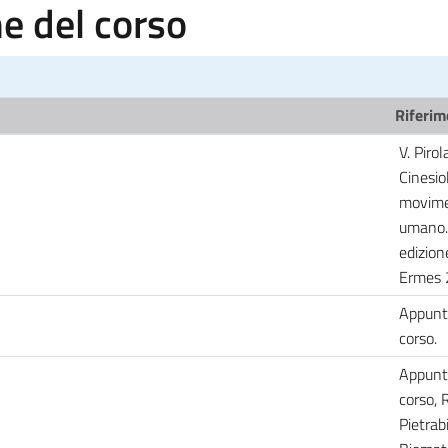
 del corso
Riferim
V. Pirol
Cinesiol
movim
umano. 
edizion
Ermes 
Appunti
corso.
Appunti
corso, R
Pietrab