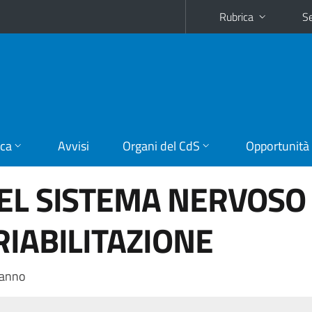
Rubrica
Se
ica
Avvisi
Organi del CdS
Opportunità
EL SISTEMA NERVOSO
RIABILITAZIONE
 anno