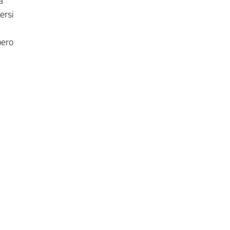
a
ersi
pero