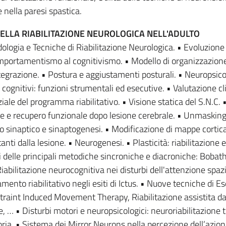
e nella paresi spastica.
ELLA RIABILITAZIONE NEUROLOGICA NELL'ADULTO
dologia e Tecniche di Riabilitazione Neurologica. • Evoluzione
comportamentismo al cognitivismo. • Modello di organizzazion
integrazione. • Postura e aggiustamenti posturali. • Neuropsico
 cognitivi: funzioni strumentali ed esecutive. • Valutazione cl
ale del programma riabilitativo. • Visione statica del S.N.C. 
le e recupero funzionale dopo lesione cerebrale. • Unmasking
o sinaptico e sinaptogenesi. • Modificazione di mappe cortical
anti dalla lesione. • Neurogenesi. • Plasticità: riabilitazione e
elle principali metodiche sincroniche e diacroniche: Bobath
 Riabilitazione neurocognitiva nei disturbi dell'attenzione spazi
amento riabilitativo negli esiti di Ictus. • Nuove tecniche di Es
traint Induced Movement Therapy, Riabilitazione assistita da
e, … • Disturbi motori e neuropsicologici: neuroriabilitazione 
ia. • Sistema dei Mirror Neurons nella percezione dell’azion