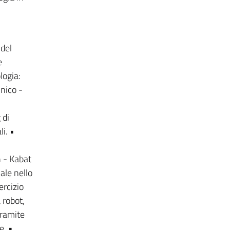
 del
e
logia:
inico -
•
 di
i. •
 - Kabat
ale nello
ercizio
 robot,
tramite
e. •