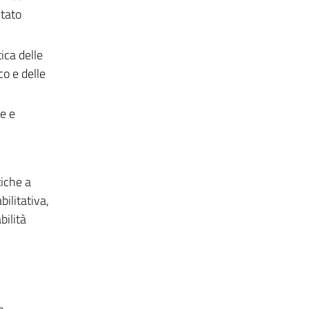
ntato
ica delle
co e delle
le e
iche a
ilitativa,
bilità