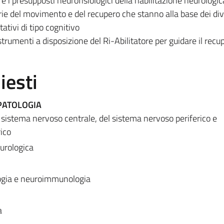
 i presupposti neurofisiologici della riabilitazione neurologic
eorie del movimento e del recupero che stanno alla base dei div
tativi di tipo cognitivo
 strumenti a disposizione del Ri-Abilitatore per guidare il recu
iesti
PATOLOGIA
istema nervoso centrale, del sistema nervoso periferico e
ico
eurologica
ogia e neuroimmunologia
a