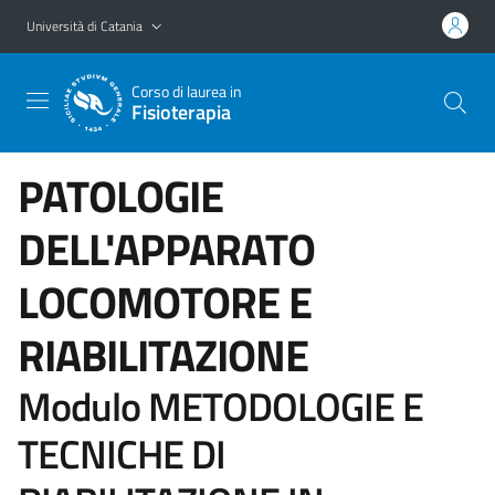
Vai al contenuto principale
Vai al menu di navigazione
Università di Catania
Corso di laurea in
Fisioterapia
PATOLOGIE
DELL'APPARATO
LOCOMOTORE E
RIABILITAZIONE
Modulo METODOLOGIE E
TECNICHE DI