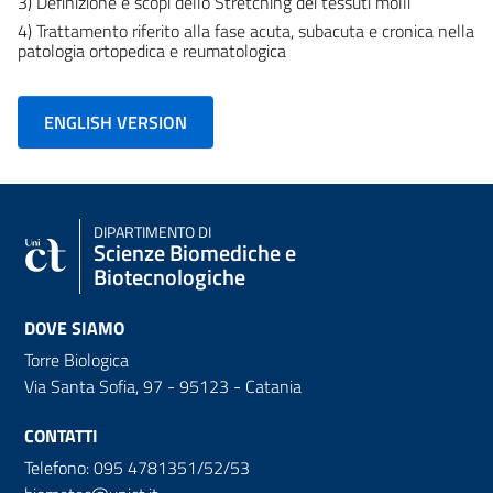
3) Definizione e scopi dello Stretching dei tessuti molli
4) Trattamento riferito alla fase acuta, subacuta e cronica nella
patologia ortopedica e reumatologica
ENGLISH VERSION
DIPARTIMENTO DI
Scienze Biomediche e
Biotecnologiche
DOVE SIAMO
Torre Biologica
Via Santa Sofia, 97 - 95123 - Catania
CONTATTI
Telefono: 095 4781351/52/53