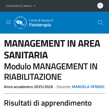
Vai al contenuto principale
Vai al menu di navigazione
Università di Catania
Corso di laurea in
Fisioterapia
MANAGEMENT IN AREA
SANITARIA
Modulo MANAGEMENT IN
RIABILITAZIONE
Anno accademico 2025/2026
- Docente:
MANUELA PENNISI
Risultati di apprendimento