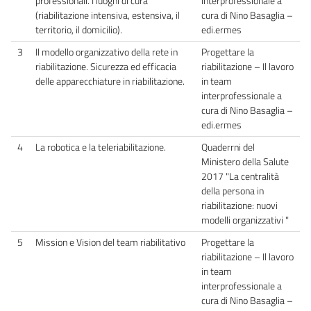
professionali. I luoghi di cura
interprofessionale a
(riabilitazione intensiva, estensiva, il
cura di Nino Basaglia –
territorio, il domicilio).
edi.ermes
3
Il modello organizzativo della rete in
Progettare la
riabilitazione. Sicurezza ed efficacia
riabilitazione – Il lavoro
delle apparecchiature in riabilitazione.
in team
interprofessionale a
cura di Nino Basaglia –
edi.ermes
4
La robotica e la teleriabilitazione.
Quaderrni del
Ministero della Salute
2017 "La centralità
della persona in
riabilitazione: nuovi
modelli organizzativi "
5
Mission e Vision del team riabilitativo
Progettare la
riabilitazione – Il lavoro
in team
interprofessionale a
cura di Nino Basaglia –