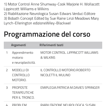
1) Motor Control Anne Shumway-Cook Marjorie H. Wollacott
Lippincott Williams e Wilkins
2) Riabilitazione Neurologica Susan Edwars Verduci Editore
3) Bobath Concept Edited by Sue Raine Linzi Meadows Mary
Lynch-Ellerington edizioneWiley-Blackwel
Programmazione del corso
Argomenti
Riferimenti testi
1
Apprendimento
MOTOR CONTROL. LIPPINCOTT WILLIAMS
motorio
& WILKINS
e neuroplasticità.
2
MODELLI DI
IL CONTROLLO MOTORIO.ROBERTO
CONTROLLO
NICOLETTI IL MULINO
MOTORIO.
3
PROPOSTE
EMIPLEGIA.PATRICIA M.DAVIES SPRINGER
TERAPEUTICHE
PER IL TRONCO.
4
PROBLEM
RIABILITAZIONE NEUROLOGICA. SUSAN