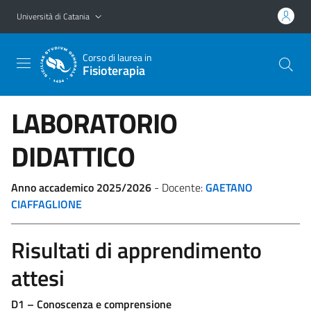
Vai al contenuto principale
Vai al menu di navigazione
Università di Catania
Corso di laurea in
Fisioterapia
LABORATORIO
DIDATTICO
Anno accademico 2025/2026
- Docente:
GAETANO
CIAFFAGLIONE
Risultati di apprendimento
attesi
D1 – Conoscenza e comprensione