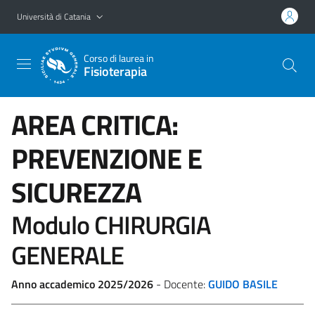
Vai al contenuto principale
Vai al menu di navigazione
Università di Catania
Corso di laurea in
Fisioterapia
AREA CRITICA:
PREVENZIONE E
SICUREZZA
Modulo CHIRURGIA
GENERALE
Anno accademico 2025/2026
- Docente:
GUIDO BASILE