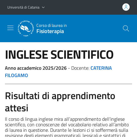
Vai al contenuto principale
Vai al menu di navigazione
Università di Catania
Corso di laurea in
Fisioterapia
INGLESE SCIENTIFICO
Anno accademico 2025/2026
- Docente:
CATERINA
FILOGAMO
Risultati di apprendimento
attesi
Il corso di lingua inglese mira all’apprendimento dell’inglese
scientifico, con conoscenze del vocabolario relativo all’ambito
di laurea in questione. Durante le lezioni ci si soffermerà sulla
revisione degli elementi grammaticali, lessicali e sintattici di