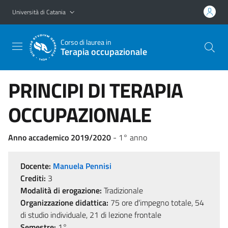
Vai al contenuto principale
Vai al menu di navigazione
Università di Catania
Corso di laurea in
Terapia occupazionale
PRINCIPI DI TERAPIA
OCCUPAZIONALE
Anno accademico 2019/2020
- 1° anno
Docente:
Manuela Pennisi
Crediti:
3
Modalità di erogazione:
Tradizionale
Organizzazione didattica:
75 ore d'impegno totale, 54
di studio individuale, 21 di lezione frontale
Semestre:
1°