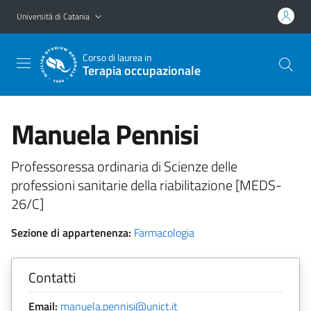
Vai al contenuto principale
Vai al menu di navigazione
Università di Catania
Corso di laurea in
Terapia occupazionale
Manuela Pennisi
Professoressa ordinaria di Scienze delle
professioni sanitarie della riabilitazione [MEDS-
26/C]
Sezione di appartenenza:
Farmacologia
Contatti
Email:
manuela.pennisi@unict.it