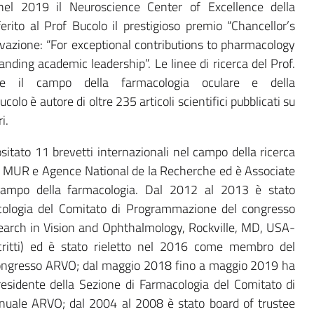
el 2019 il Neuroscience Center of Excellence della
rito al Prof Bucolo il prestigioso premio “Chancellor’s
azione: “For exceptional contributions to pharmacology
nding academic leadership”. Le linee di ricerca del Prof.
nte il campo della farmacologia oculare e della
colo è autore di oltre 235 articoli scientifici pubblicati su
i.
sitato 11 brevetti internazionali nel campo della ricerca
ti MUR e Agence National de la Recherche ed è Associate
l campo della farmacologia. Dal 2012 al 2013 è stato
cologia del Comitato di Programmazione del congresso
earch in Vision and Ophthalmology, Rockville, MD, USA-
critti) ed è stato rieletto nel 2016 come membro del
ongresso ARVO; dal maggio 2018 fino a maggio 2019 ha
residente della Sezione di Farmacologia del Comitato di
uale ARVO; dal 2004 al 2008 è stato board of trustee