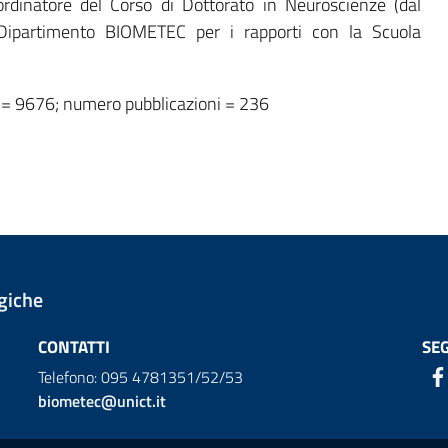
ordinatore del Corso di Dottorato in Neuroscienze (dal
ipartimento BIOMETEC per i rapporti con la Scuola
oni = 9676; numero pubblicazioni = 236
giche
CONTATTI
SEG
Telefono: 095 4781351/52/53
biometec@unict.it