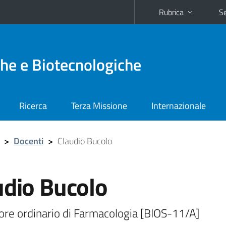
Rubrica
Se
he e Biotecnologiche
Ricerca
Terza Missione
Internazionale
>
Docenti
>
Claudio Bucolo
udio Bucolo
ore ordinario di Farmacologia [BIOS-11/A]