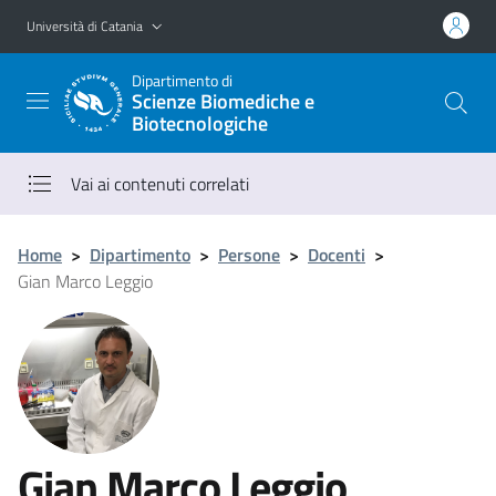
Vai al contenuto principale
Vai al menu di navigazione
Università di Catania
Dipartimento di
Scienze Biomediche e
Biotecnologiche
Vai ai contenuti correlati
Home
>
Dipartimento
>
Persone
>
Docenti
>
Gian Marco Leggio
Gian Marco Leggio