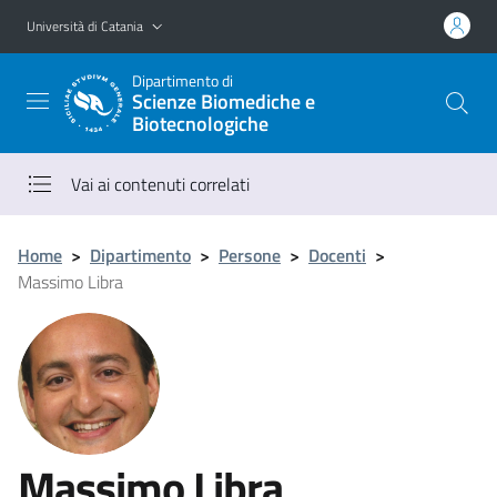
Vai al contenuto principale
Vai al menu di navigazione
Università di Catania
Dipartimento di
Scienze Biomediche e
Biotecnologiche
Vai ai contenuti correlati
Home
>
Dipartimento
>
Persone
>
Docenti
>
Massimo Libra
Massimo Libra