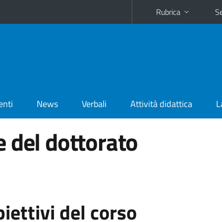
Rubrica
Se
enti
News
Verbali
Attività didattica
L
 del dottorato
iettivi del corso