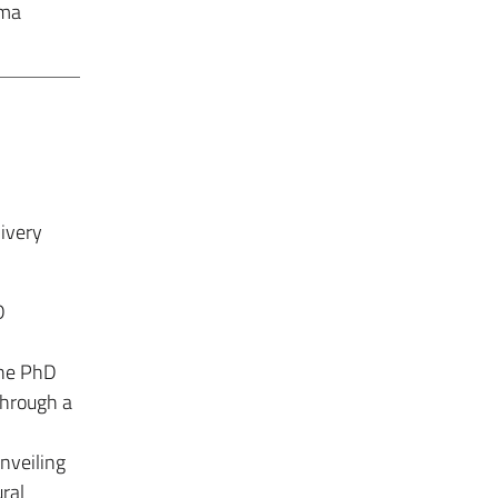
ema
ivery
D
the PhD
through a
nveiling
ral