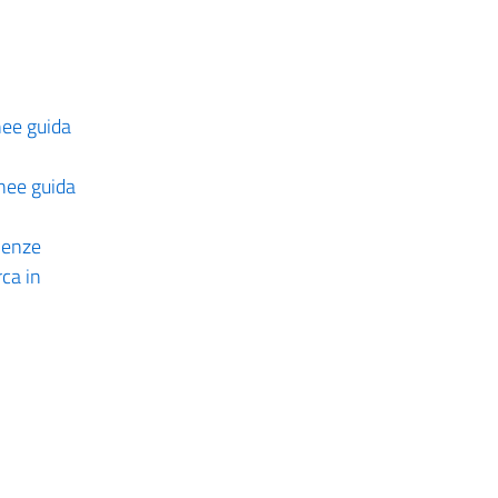
nee guida
inee guida
cienze
rca in