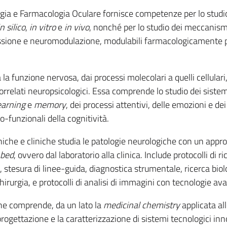
ogia e Farmacologia Oculare fornisce competenze per lo studi
in silico
,
in vitro
e
in vivo
, nonché per lo studio dei meccanism
missione e neuromodulazione, modulabili farmacologicamente p
 la funzione nervosa, dai processi molecolari a quelli cellulari,
orrelati neuropsicologici. Essa comprende lo studio dei sistem
earning
e
memory
, dei processi attentivi, delle emozioni e de
o-funzionali della cognitività.
niche e cliniche studia le patologie neurologiche con un appro
 bed
, ovvero dal laboratorio alla clinica. Include protocolli di ri
 stesura di linee-guida, diagnostica strumentale, ricerca biol
hirurgia, e protocolli di analisi di immagini con tecnologie av
che comprende, da un lato la
medicinal chemistry
applicata all
 progettazione e la caratterizzazione di sistemi tecnologici inn