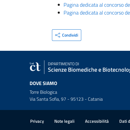
Pagina dedicata al concorso de
Pagina dedicata al concorso del
Condividi
DIPARTIMENTO DI
Scienze Biomediche e Biotecnolo
DOVE SIAMO
Torre Biologica
Via Santa Sofia, 97 - 95123 - Catania
Link e informazioni utili
Privacy
Note legali
Accessibilità
Dati 