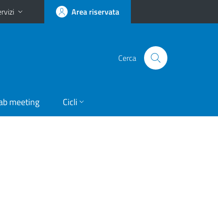
rvizi
Area riservata
Cerca
ab meeting
Cicli