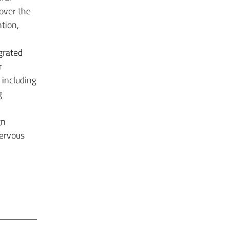
over the
tion,
grated
r
 including
g
gn
nervous