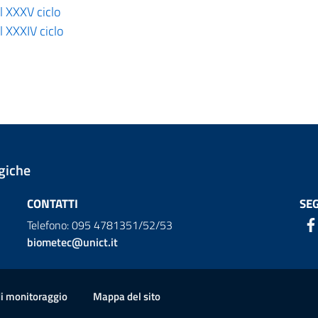
l XXXV ciclo
 XXXIV ciclo
giche
CONTATTI
SEG
Telefono: 095 4781351/52/53
biometec@unict.it
di monitoraggio
Mappa del sito