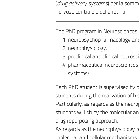
(
drug delivery systems
) per la sommi
nervoso centrale o della retina.
The PhD program in Neurosciences co
neuropsychopharmacology and
neurophysiology,
preclinical and clinical neuros
pharmaceutical neurosciences 
systems)
Each PhD student is supervised by o
students during the realization of hi
Particularly, as regards as the ne
students will study the molecular a
drug repurposing approach.
As regards as the neurophysiology re
molecular and cellular mechanisms,