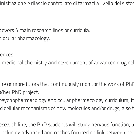
nistrazione e rilascio controllato di farmaci a livello del sist
vers 4 main research lines or curricula.
 ocular pharmacology,
ciences
(medicinal chemistry and development of advanced drug del
ne or more tutors that continuously monitor the work of Ph
s/her PhD project.
uropsychopharmacology and ocular pharmacology curriculum, 
nd cellular mechanisms of new molecules and/or drugs, also 
search line, the PhD students will study nervous function, u
 including advanced approaches focused on link between neu