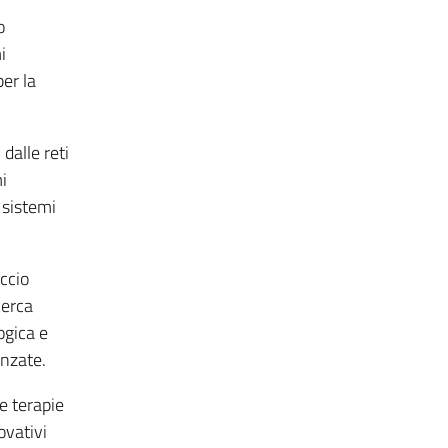
o
i
er la
 dalle reti
i
i sistemi
ccio
cerca
ogica e
anzate.
e terapie
ovativi