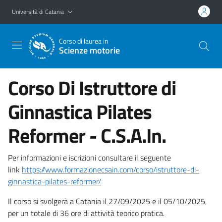
Vai al contenuto principale
Vai al menu di navigazione
Università di Catania
Corso di laurea in
Scienze motorie
Corso Di Istruttore di
Ginnastica Pilates
Reformer - C.S.A.In.
Per informazioni e iscrizioni consultare il seguente
link
https://www.formazionecsain.com/corso/istruttore-di-
ginnastica-pilates-reformer/
Il corso si svolgerà a Catania il 27/09/2025 e il 05/10/2025,
per un totale di 36 ore di attività teorico pratica.