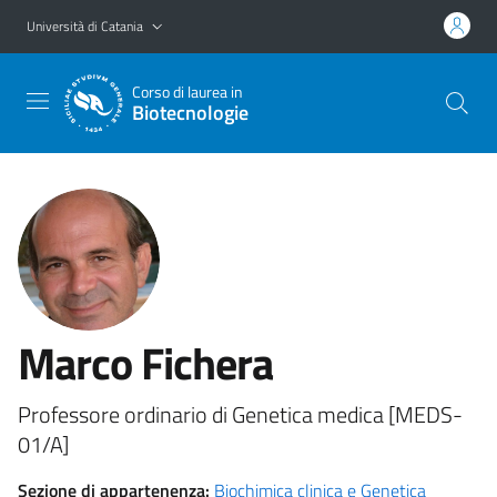
Vai al contenuto principale
Vai al menu di navigazione
Università di Catania
Corso di laurea in
Biotecnologie
Marco Fichera
Professore ordinario di Genetica medica [MEDS-
01/A]
Sezione di appartenenza:
Biochimica clinica e Genetica