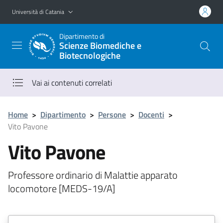
Vai al contenuto principale
Vai al menu di navigazione
Università di Catania
Dipartimento di
Scienze Biomediche e
Biotecnologiche
Vai ai contenuti correlati
Home
>
Dipartimento
>
Persone
>
Docenti
>
Vito Pavone
Vito Pavone
Professore ordinario di Malattie apparato
locomotore [MEDS-19/A]