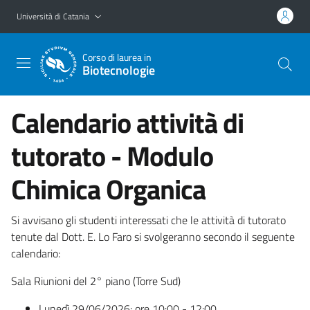
Vai al contenuto principale
Vai al menu di navigazione
Università di Catania
Corso di laurea in
Biotecnologie
Calendario attività di
tutorato - Modulo
Chimica Organica
Si avvisano gli studenti interessati che le attività di tutorato
tenute dal Dott. E. Lo Faro si svolgeranno secondo il seguente
calendario:
Sala Riunioni del 2° piano (Torre Sud)
Lunedì 29/06/2026: ore 10:00 - 12:00