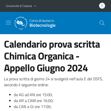
Vai al contenuto principale
Vai al menu di navigazione
Università di Catania
Corso di laurea in
Biotecnologie
Calendario prova scritta
Chimica Organica -
Appello Giugno 2024
La prova scritta di giorno 24 si svolgerà nell'aula E del DSFS,
secondo il seguente ordine:
da AG ad AN ore 15:00;
da AR a CAM ore 16:00;
da CAN a GI ore 17:00;