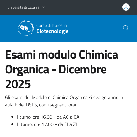
Vai al contenuto principale
Vai al menu di navigazione
Università di Catania
Corso di laurea in
Biotecnologie
Esami modulo Chimica
Organica - Dicembre
2025
Gli esami del Modulo di Chimica Organica si svolgeranno in
aula E del DSFS, con i seguenti orari:
I turno, ore 16:00 - da AC a CA
II turno, ore 17:00 - da CI a ZI